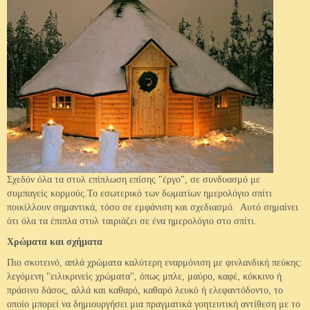
Ξύλινο Σπίτι 6
Ξύλινο Σπίτι 7
Σχεδόν όλα τα στυλ επίπλωση επίσης "έργο", σε συνδυασμό με
συμπαγείς κορμούς.Το εσωτερικό των δωματίων ημερολόγιο σπίτι
ποικίλλουν σημαντικά, τόσο σε εμφάνιση και σχεδιασμό. Αυτό σημαίνει
ότι όλα τα έπιπλα στυλ ταιριάζει σε ένα ημερολόγιο στο σπίτι.
Χρώματα και σχήματα
Πιο σκοτεινό, απλά χρώματα καλύτερη εναρμόνιση με φινλανδική πεύκης:
λεγόμενη "ειλικρινείς χρώματα", όπως μπλε, μαύρο, καφέ, κόκκινο ή
πράσινο δάσος, αλλά και καθαρό, καθαρό λευκό ή ελεφαντόδοντο, το
οποίο μπορεί να δημιουργήσει μια πραγματικά γοητευτική αντίθεση με το