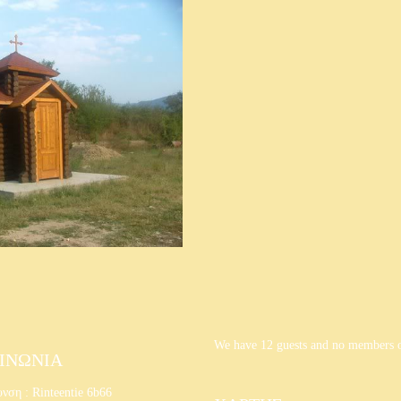
We have 12 guests and no members 
ΙΝΩΝΙΑ
νση : Rinteentie 6b66