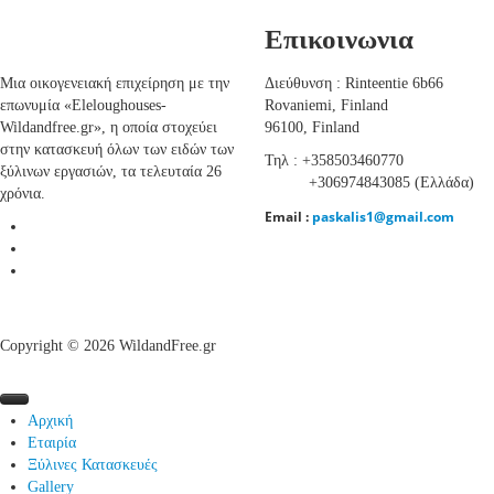
Επικοινωνια
Μια οικογενειακή επιχείρηση με την
Διεύθυνση : Rinteentie 6b66
επωνυμία «Eleloughouses-
Rovaniemi, Finland
Wildandfree.gr», η οποία στοχεύει
96100, Finland
στην κατασκευή όλων των ειδών των
Τηλ : +358503460770
ξύλινων εργασιών, τα τελευταία 26
+306974843085 (Eλλάδα
χρόνια.
Email :
paskalis1@gmail.com
Copyright © 2026 WildandFree.gr
Αρχική
Εταιρία
Ξύλινες Κατασκευές
Ποιοί Είμαστε
Gallery
Ιστορία
Σάουνες