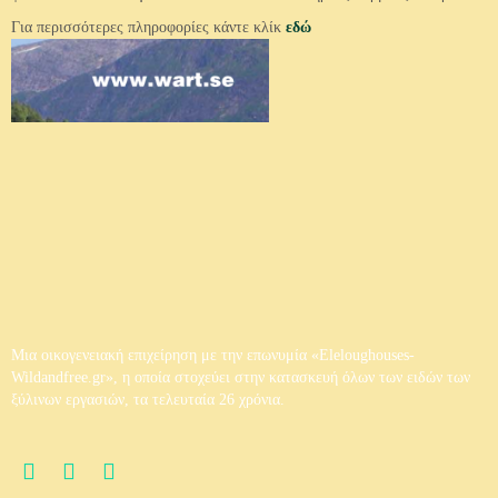
Για περισσότερες πληροφορίες κάντε κλίκ
εδώ
Ξύλινο Σπίτι 6
Ξύλινο Σπίτι 7
Μια οικογενειακή επιχείρηση με την επωνυμία «Eleloughouses-
Wildandfree.gr», η οποία στοχεύει στην κατασκευή όλων των ειδών των
ξύλινων εργασιών, τα τελευταία 26 χρόνια.