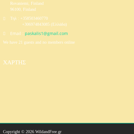
Rovaniemi, Finland
96100, Finland
Τηλ : +358503460770
+306974843085 (Eλλάδα)
Email :
paskalis1@gmail.com
We have 21 guests and no members online
ΧΆΡΤΗΣ
Copyright © 2026 WildandFree.gr